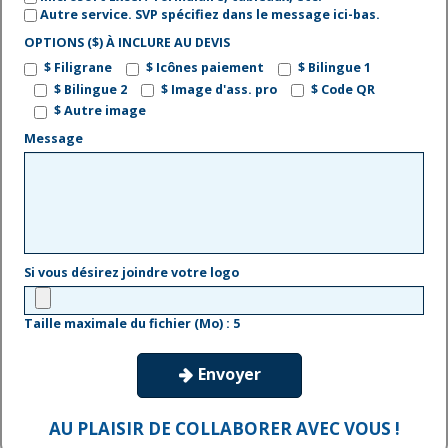
Autre service. SVP spécifiez dans le message ici-bas.
OPTIONS ($) À INCLURE AU DEVIS
$ Filigrane
$ Icônes paiement
$ Bilingue 1
$ Bilingue 2
$ Image d'ass. pro
$ Code QR
$ Autre image
Message
Si vous désirez joindre votre logo
Taille maximale du fichier (Mo) : 5
Envoyer

AU PLAISIR DE COLLABORER AVEC VOUS !