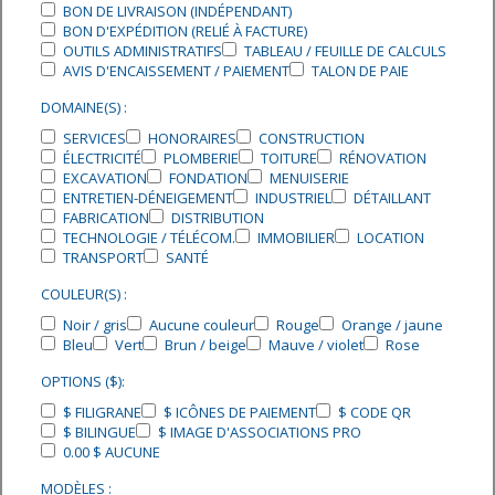
BON DE LIVRAISON (INDÉPENDANT)
BON D'EXPÉDITION (RELIÉ À FACTURE)
OUTILS ADMINISTRATIFS
TABLEAU / FEUILLE DE CALCULS
AVIS D'ENCAISSEMENT / PAIEMENT
TALON DE PAIE
DOMAINE(S) :
SERVICES
HONORAIRES
CONSTRUCTION
ÉLECTRICITÉ
PLOMBERIE
TOITURE
RÉNOVATION
EXCAVATION
FONDATION
MENUISERIE
ENTRETIEN-DÉNEIGEMENT
INDUSTRIEL
DÉTAILLANT
FABRICATION
DISTRIBUTION
TECHNOLOGIE / TÉLÉCOM.
IMMOBILIER
LOCATION
TRANSPORT
SANTÉ
COULEUR(S) :
Noir / gris
Aucune couleur
Rouge
Orange / jaune
Bleu
Vert
Brun / beige
Mauve / violet
Rose
OPTIONS ($):
$ FILIGRANE
$ ICÔNES DE PAIEMENT
$ CODE QR
$ BILINGUE
$ IMAGE D'ASSOCIATIONS PRO
0.00 $ AUCUNE
MODÈLES :