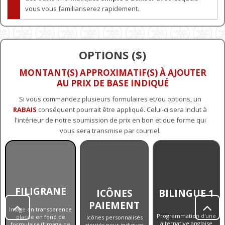
vous vous familiariserez rapidement.
OPTIONS ($)
MONTANT(S) APPROXIMATIF(S) À AJOUTER
AU PRIX DE BASE INDIQUÉ
Si vous commandez plusieurs formulaires et/ou options, un
RABAIS
conséquent pourrait être appliqué. Celui-ci sera inclut à
l'intérieur de notre soumission de prix en bon et due forme qui
vous sera transmise par courriel.
FILIGRANE
ICÔNES
BILINGUE 1
PAIEMENT


Image en transparence
Programmation d'une
placée en fond de
Icônes personnalisés
alternative anglaise
formulaire (l'image de
ajoutés pour indiquer