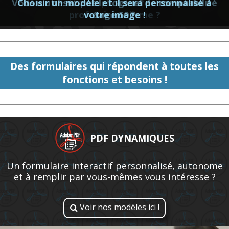
Vous n'utilisez pas le logiciel de comptabilité
Choisir un modèle et il sera personnalisé à
Vous ne désirez plus des factures sans
professionnalisme ?
votre image !
Sage 50 ?
Des formulaires qui répondent à toutes les
fonctions et besoins !
PDF DYNAMIQUES
Un formulaire interactif personnalisé, autonome
et à remplir par vous-mêmes vous intéresse ?
Voir nos modèles ici !
