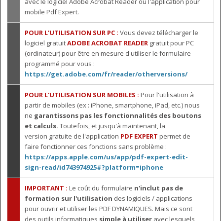
avec le logiciel Adobe Acrobat Reader ou l'application pour
mobile Pdf Expert.
POUR L'UTILISATION SUR PC :
Vous devez télécharger le
logiciel gratuit
ADOBE ACROBAT READER
gratuit pour PC
(ordinateur) pour être en mesure d'utiliser le formulaire
programmé pour vous :
https://get.adobe.com/fr/reader/otherversions/
POUR L'UTILISATION SUR MOBILES :
Pour l'utilisation à
partir de mobiles (ex : iPhone, smartphone, iPad, etc.) nous
ne
garantissons pas les fonctionnalités des boutons
et calculs.
Toutefois, et jusqu'à maintenant, la
version gratuite de l'application
PDF EXPERT
permet de
faire fonctionner ces fonctions sans problème :
https://apps.apple.com/us/app/pdf-expert-edit-
sign-read/id743974925#?platform=iphone
IMPORTANT :
Le coût du formulaire
n'inclut pas de
formation sur l'utilisation
des logiciels / applications
pour ouvrir et utiliser les PDF DYNAMIQUES. Mais ce sont
des outils informatiques
simple à utiliser
avec lesquels