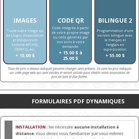
IMAGES
CODE QR
BILINGUE 2
Code intégrée à partir
Toute autre image ou
Programmation d'une
de votre propre image
des logos d'association
version bilingue avec
ou celle générée par
professionnels
le français et
nos soins à votre
comme APCHQ,
l'anglais en
demande.
CMMTQ, etc.
superposition.
+ 15.00 $ à
+ 15.00 $
+ 55.00 $
25.00 $
Tous les prix ci-dessus indiqués peuvent changer sans préavis. Ce sont les prix indiqués
sur cette page web qui sont valides et seront utilisés pour établir votre soumission de
prix en bon et due forme.
FORMULAIRES PDF DYNAMIQUES
INSTALLATION :
Ne nécessite
aucune installation à
distance
. Vous devez vous familiariser par vous-mêmes