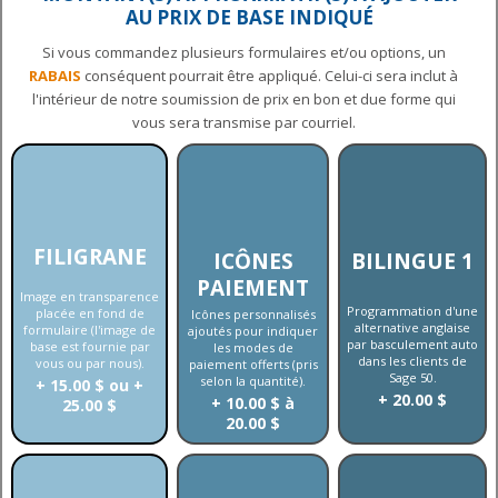
AU PRIX DE BASE INDIQUÉ
Si vous commandez plusieurs formulaires et/ou options, un
RABAIS
conséquent pourrait être appliqué. Celui-ci sera inclut à
l'intérieur de notre soumission de prix en bon et due forme qui
vous sera transmise par courriel.
FILIGRANE
ICÔNES
BILINGUE 1
PAIEMENT
Image en transparence
Programmation d'une
placée en fond de
Icônes personnalisés
alternative anglaise
formulaire (l'image de
ajoutés pour indiquer
par basculement auto
base est fournie par
les modes de
dans les clients de
vous ou par nous).
paiement offerts (pris
Sage 50.
selon la quantité).
+ 15.00 $ ou +
+ 20.00 $
+ 10.00 $ à
25.00 $
20.00 $