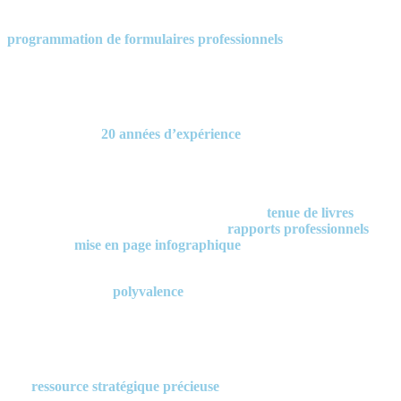
Formatek Info-Services est spécialisé dans la création et la
programmation de formulaires professionnels
(factures,
soumissions, états de compte, bons de commande, etc.) pour toutes
les versions de Sage 50 (à partir de la version Pro), en PDF
dynamique / interactif via Adobe Acrobat Reader (gratuit) ainsi que
sous Microsoft Excel.
Forte de plus de
20 années d’expérience
en tant qu’adjointe
administrative senior, Nancy Lacroix met son expertise au service
des PME afin d’optimiser leurs outils de gestion et d’améliorer
l’efficacité administrative au quotidien.
L’éventail de services comprend également la
tenue de livres
complète et rigoureuse, la rédaction de
rapports professionnels
ainsi que la
mise en page infographique
de divers documents
administratifs.
Reconnue pour sa
polyvalence
, elle conçoit également divers outils
de travail et supports visuels adaptés aux besoins des entrepreneurs,
contribuant à améliorer leur organisation, leur efficacité et leur image
professionnelle.
Sa capacité à intervenir à différents niveaux opérationnels fait d’elle
une
ressource stratégique précieuse
pour les petites et moyennes