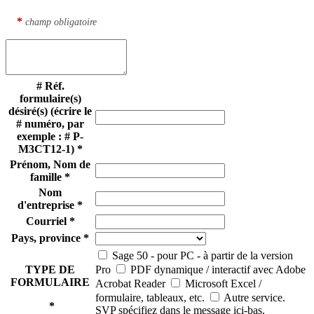
*
champ obligatoire
# Réf.
formulaire(s)
désiré(s) (écrire le
# numéro, par
exemple : # P-
M3CT12-1)
*
Prénom, Nom de
famille
*
Nom
d'entreprise
*
Courriel
*
Pays, province
*
Sage 50 - pour PC - à partir de la version
TYPE DE
Pro
PDF dynamique / interactif avec Adobe
FORMULAIRE
Acrobat Reader
Microsoft Excel /
formulaire, tableaux, etc.
Autre service.
*
SVP spécifiez dans le message ici-bas.