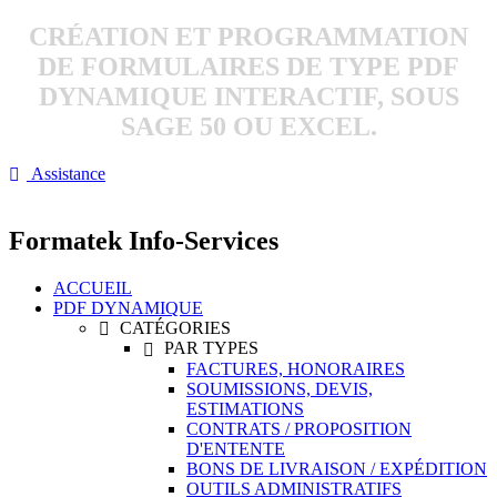
CRÉATION ET PROGRAMMATION
DE FORMULAIRES DE TYPE PDF
DYNAMIQUE INTERACTIF, SOUS
SAGE 50 OU EXCEL.
Assistance

Formatek Info-Services
ACCUEIL
PDF DYNAMIQUE
CATÉGORIES

PAR TYPES

FACTURES, HONORAIRES
SOUMISSIONS, DEVIS,
ESTIMATIONS
CONTRATS / PROPOSITION
D'ENTENTE
BONS DE LIVRAISON / EXPÉDITION
OUTILS ADMINISTRATIFS