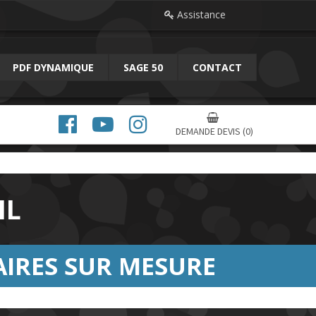
Assistance

PDF DYNAMIQUE
SAGE 50
CONTACT




DEMANDE DEVIS
(0)
IL
IRES SUR MESURE