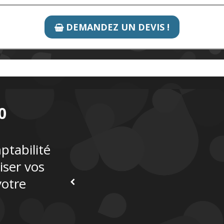
DEMANDEZ UN DEVIS !

0
mptabilité
iser vos
votre