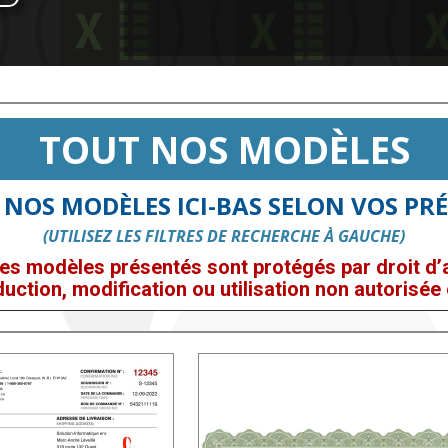
TOUT NOS MODÈLES
 NOS MODÈLES ICI-BAS SELON VOS PRÉ
(UTILISEZ LES FILTRES DE RECHERCHE À GAUCHE)
es modèles présentés sont protégés par droit d’a
uction, modification ou utilisation non autorisée e