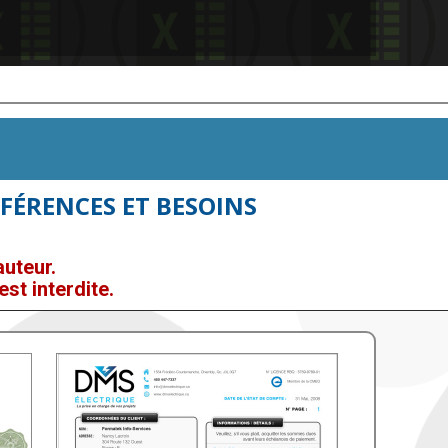
FÉRENCES ET BESOINS
uteur.
st interdite.