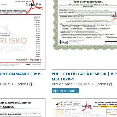
SUR COMMANDE | # P-
PDF | CERTIFICAT À REMPLIR | # P
M5CT07X-1
30.00 $ + Options ($)
Prix de base : 165.00 $ + Options ($)
Ajouter au panier