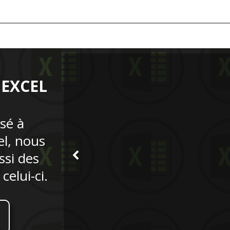
 EXCEL
isé à
el, nous
si des
elui-ci.