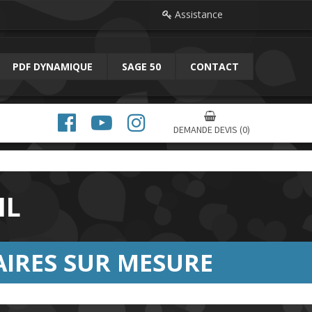
Assistance

PDF DYNAMIQUE
SAGE 50
CONTACT




DEMANDE DEVIS
(0)
IL
IRES SUR MESURE