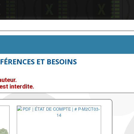
FÉRENCES ET BESOINS
uteur.
st interdite.