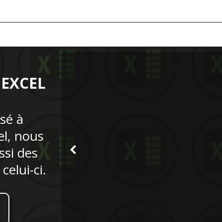
 EXCEL
isé à
el, nous
si des
elui-ci.