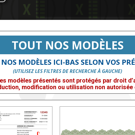
TOUT NOS MODÈLES
 NOS MODÈLES ICI-BAS SELON VOS PRÉ
(UTILISEZ LES FILTRES DE RECHERCHE À GAUCHE)
es modèles présentés sont protégés par droit d’a
uction, modification ou utilisation non autorisée e