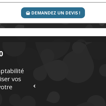
DEMANDEZ UN DEVIS !

0
mptabilité
iser vos
votre