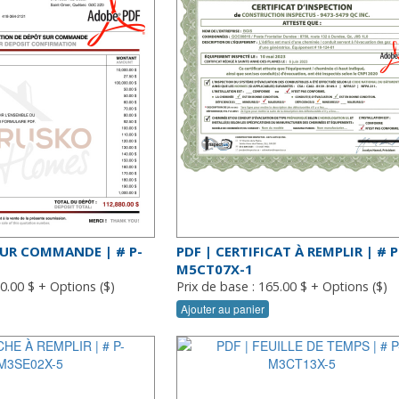
SUR COMMANDE | # P-
PDF | CERTIFICAT À REMPLIR | # P
M5CT07X-1
30.00 $ + Options ($)
Prix de base : 165.00 $ + Options ($)
Ajouter au panier