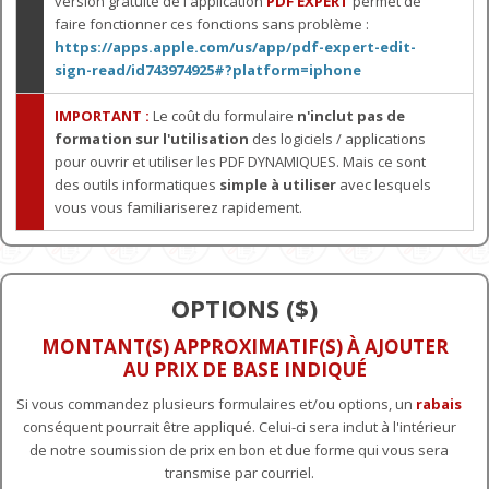
version gratuite de l'application
PDF EXPERT
permet de
faire fonctionner ces fonctions sans problème :
https://apps.apple.com/us/app/pdf-expert-edit-
sign-read/id743974925#?platform=iphone
IMPORTANT :
Le coût du formulaire
n'inclut pas de
formation sur l'utilisation
des logiciels / applications
pour ouvrir et utiliser les PDF DYNAMIQUES. Mais ce sont
des outils informatiques
simple à utiliser
avec lesquels
vous vous familiariserez rapidement.
OPTIONS ($)
MONTANT(S) APPROXIMATIF(S) À AJOUTER
AU PRIX DE BASE INDIQUÉ
Si vous commandez plusieurs formulaires et/ou options, un
rabais
conséquent pourrait être appliqué. Celui-ci sera inclut à l'intérieur
de notre soumission de prix en bon et due forme qui vous sera
transmise par courriel.