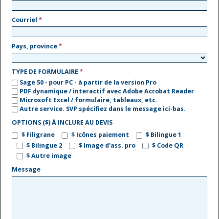
Courriel
*
Pays, province
*
TYPE DE FORMULAIRE
*
Sage 50 - pour PC - à partir de la version Pro
PDF dynamique / interactif avec Adobe Acrobat Reader
Microsoft Excel / formulaire, tableaux, etc.
Autre service. SVP spécifiez dans le message ici-bas.
OPTIONS ($) À INCLURE AU DEVIS
$ Filigrane
$ Icônes paiement
$ Bilingue 1
$ Bilingue 2
$ Image d'ass. pro
$ Code QR
$ Autre image
Message