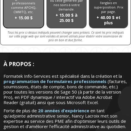
ou celle générée par
l'anglais en
professionnels
nos soins à votre
superposition. Prix
comme APCHQ,
demande.
par page.
CMMTQ, etc.
+ 15.00 $ à
+ 40.00 $ et
+ 15.00 $
25.00 $
plus
Tous les prix ci-dessus indiqués peuvent changer sans préavis. Ce sont les prix indiqués
sur cette page web qui sont valides et seront utilisés pour établir votre soumission de
prix en bon et due forme.
À PROPOS :
Formatek Info-Services est spécialisé dans la création et la
programmation de formulaires professionnels
(factures,
soumissions, états de compte, bons de commande, etc.)
pour toutes les versions de Sage 50 (à partir de la version
Pro), en PDF dynamique / interactif via Adobe Acrobat
Reader (gratuit) ainsi que sous Microsoft Excel.
Forte de plus de
20 années d’expérience
en tant
qu’adjointe administrative senior, Nancy Lacroix met son
expertise au service des PME afin d’optimiser leurs outils de
gestion et d’améliorer l’efficacité administrative au quotidien.