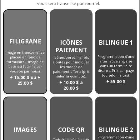
vous sera transmise par courriel.
FILIGRANE
ICÔNES
BILINGUE 1
PAIEMENT
Image en transparence
Programmation d'une
placée en fond de
Icônes personnalisés
alternative anglaise
formulaire (l'image de
ajoutés pour indiquer
dans un formulaire
base est fournie par
les modes de
distinct. Prix par page
vous ou par nous).
paiement offerts (pris
(ou selon le cas).
selon la quantité).
+ 15.00 $ ou +
+ 55.00 $
+ 10.00 $ à
25.00 $
20.00 $
IMAGES
CODE QR
BILINGUE 2
Programmation d'une
Code intégrée à partir