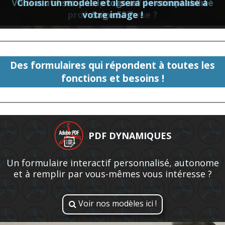
Vous n'utilisez pas le logiciel de comptabilité
Choisir un modèle et il sera personnalisé à
Vous ne désirez plus des factures sans
professionnalisme ?
votre image !
Sage 50 ?
Des formulaires qui répondent à toutes les
fonctions et besoins !
PDF DYNAMIQUES
Un formulaire interactif personnalisé, autonome
et à remplir par vous-mêmes vous intéresse ?
Voir nos modèles ici !
