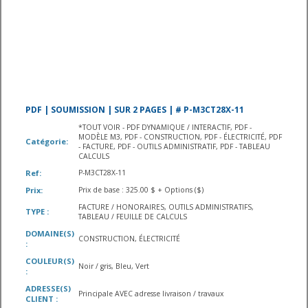
PDF | SOUMISSION | SUR 2 PAGES | # P-M3CT28X-11
*TOUT VOIR - PDF DYNAMIQUE / INTERACTIF, PDF -
MODÈLE M3, PDF - CONSTRUCTION, PDF - ÉLECTRICITÉ, PDF
Catégorie:
- FACTURE, PDF - OUTILS ADMINISTRATIF, PDF - TABLEAU
CALCULS
Ref:
P-M3CT28X-11
Prix:
Prix de base : 325.00 $ + Options ($)
FACTURE / HONORAIRES, OUTILS ADMINISTRATIFS,
TYPE :
TABLEAU / FEUILLE DE CALCULS
DOMAINE(S)
CONSTRUCTION, ÉLECTRICITÉ
:
COULEUR(S)
Noir / gris, Bleu, Vert
:
ADRESSE(S)
Principale AVEC adresse livraison / travaux
CLIENT :