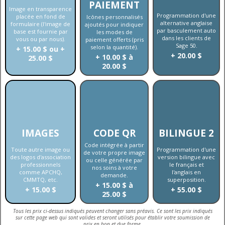
PAIEMENT
Image en transparence
Programmation d'une
placée en fond de
Icônes personnalisés
alternative anglaise
formulaire (l'image de
ajoutés pour indiquer
par basculement auto
base est fournie par
les modes de
dans les clients de
vous ou par nous).
paiement offerts (pris
Sage 50.
selon la quantité).
+ 15.00 $ ou +
+ 20.00 $
+ 10.00 $ à
25.00 $
20.00 $
IMAGES
CODE QR
BILINGUE 2
Code intégrée à partir
Toute autre image ou
Programmation d'une
de votre propre image
des logos d'association
version bilingue avec
ou celle générée par
professionnels
le français et
nos soins à votre
comme APCHQ,
l'anglais en
demande.
CMMTQ, etc.
superposition.
+ 15.00 $ à
+ 15.00 $
+ 55.00 $
25.00 $
Tous les prix ci-dessus indiqués peuvent changer sans préavis. Ce sont les prix indiqués
sur cette page web qui sont valides et seront utilisés pour établir votre soumission de
prix en bon et due forme.