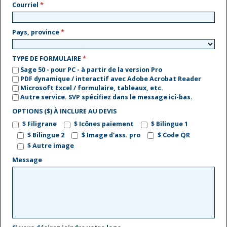
Courriel
*
Pays, province
*
TYPE DE FORMULAIRE
*
Sage 50 - pour PC - à partir de la version Pro
PDF dynamique / interactif avec Adobe Acrobat Reader
Microsoft Excel / formulaire, tableaux, etc.
Autre service. SVP spécifiez dans le message ici-bas.
OPTIONS ($) À INCLURE AU DEVIS
$ Filigrane
$ Icônes paiement
$ Bilingue 1
$ Bilingue 2
$ Image d'ass. pro
$ Code QR
$ Autre image
Message