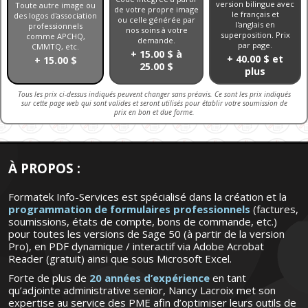
version bilingue avec
Toute autre image ou
de votre propre image
le français et
des logos d'association
ou celle générée par
l'anglais en
professionnels
nos soins à votre
superposition. Prix
comme APCHQ,
demande.
par page.
CMMTQ, etc.
+ 15.00 $ à
+ 40.00 $ et
+ 15.00 $
25.00 $
plus
Tous les prix ci-dessus indiqués peuvent changer sans préavis. Ce sont les prix indiqués
sur cette page web qui sont valides et seront utilisés pour établir votre soumission de
prix en bon et due forme.
À PROPOS :
Formatek Info-Services est spécialisé dans la création et la
programmation de formulaires professionnels
(factures,
soumissions, états de compte, bons de commande, etc.)
pour toutes les versions de Sage 50 (à partir de la version
Pro), en PDF dynamique / interactif via Adobe Acrobat
Reader (gratuit) ainsi que sous Microsoft Excel.
Forte de plus de
20 années d’expérience
en tant
qu’adjointe administrative senior, Nancy Lacroix met son
expertise au service des PME afin d’optimiser leurs outils de