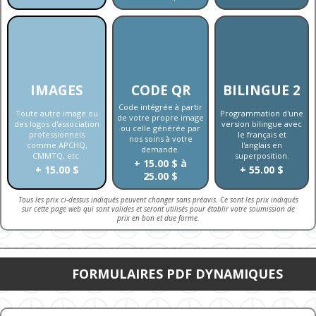
IMAGES
CODE QR
BILINGUE 2
Code intégrée à partir
Toute autre image ou
Programmation d'une
de votre propre image
des logos d'association
version bilingue avec
ou celle générée par
professionnels
le français et
nos soins à votre
comme APCHQ,
l'anglais en
demande.
CMMTQ, etc.
superposition.
+ 15.00 $ à
+ 15.00 $
+ 55.00 $
25.00 $
Tous les prix ci-dessus indiqués peuvent changer sans préavis. Ce sont les prix indiqués
sur cette page web qui sont valides et seront utilisés pour établir votre soumission de
prix en bon et due forme.
FORMULAIRES PDF DYNAMIQUES