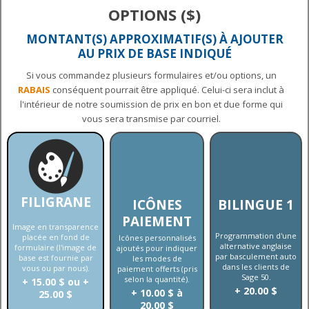
OPTIONS ($)
MONTANT(S) APPROXIMATIF(S) À AJOUTER
AU PRIX DE BASE INDIQUÉ
Si vous commandez plusieurs formulaires et/ou options, un
RABAIS
conséquent pourrait être appliqué. Celui-ci sera inclut à
l'intérieur de notre soumission de prix en bon et due forme qui
vous sera transmise par courriel.
FILIGRANE
ICÔNES
BILINGUE 1
PAIEMENT
Image en transparence
Programmation d'une
placée en fond de
Icônes personnalisés
alternative anglaise
formulaire (l'image de
ajoutés pour indiquer
par basculement auto
base est fournie par
les modes de
dans les clients de
vous ou par nous).
paiement offerts (pris
Sage 50.
selon la quantité).
+ 15.00 $ ou +
+ 20.00 $
+ 10.00 $ à
25.00 $
20.00 $