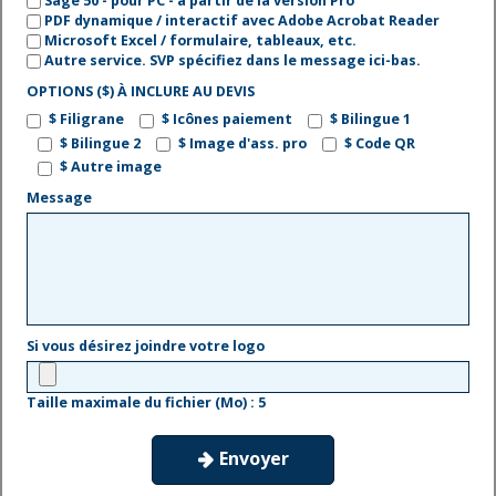
Sage 50 - pour PC - à partir de la version Pro
PDF dynamique / interactif avec Adobe Acrobat Reader
Microsoft Excel / formulaire, tableaux, etc.
Autre service. SVP spécifiez dans le message ici-bas.
OPTIONS ($) À INCLURE AU DEVIS
$ Filigrane
$ Icônes paiement
$ Bilingue 1
$ Bilingue 2
$ Image d'ass. pro
$ Code QR
$ Autre image
Message
Si vous désirez joindre votre logo
Taille maximale du fichier (Mo) : 5
Envoyer
