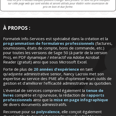
Tous les prix ci-dessus indiqués peuvent changer sans préavis. Ce sont les prix indiqués
sur cette page web qui sont valides et seront utilisés pour établir votre soumission de
prix en bon et due forme.
À PROPOS :
Formatek Info-Services est spécialisé dans la création et la
programmation de formulaires professionnels
(factures,
soumissions, états de compte, bons de commande, etc.)
pour toutes les versions de Sage 50 (à partir de la version
Pro), en PDF dynamique / interactif via Adobe Acrobat
Reader (gratuit) ainsi que sous Microsoft Excel.
Forte de plus de
20 années d’expérience
en tant
qu’adjointe administrative senior, Nancy Lacroix met son
expertise au service des PME afin d’optimiser leurs outils de
gestion et d’améliorer l’efficacité administrative au quotidien.
L’éventail de services comprend également la
tenue de
livres
complète et rigoureuse, la rédaction de
rapports
professionnels
ainsi que la
mise en page infographique
de divers documents administratifs.
Reconnue pour sa
polyvalence
, elle conçoit également