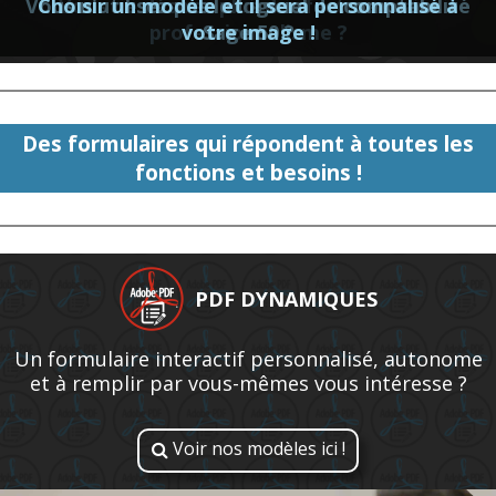
Vous n'utilisez pas le logiciel de comptabilité
Choisir un modèle et il sera personnalisé à
Vous ne désirez plus des factures sans
professionnalisme ?
votre image !
Sage 50 ?
Des formulaires qui répondent à toutes les
fonctions et besoins !
PDF DYNAMIQUES
Un formulaire interactif personnalisé, autonome
et à remplir par vous-mêmes vous intéresse ?
Voir nos modèles ici !
