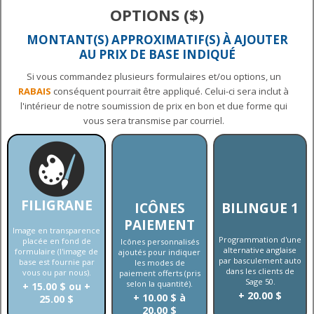
OPTIONS ($)
MONTANT(S) APPROXIMATIF(S) À AJOUTER
AU PRIX DE BASE INDIQUÉ
Si vous commandez plusieurs formulaires et/ou options, un
RABAIS
conséquent pourrait être appliqué. Celui-ci sera inclut à
l'intérieur de notre soumission de prix en bon et due forme qui
vous sera transmise par courriel.
FILIGRANE
ICÔNES
BILINGUE 1
PAIEMENT
Image en transparence
Programmation d'une
placée en fond de
Icônes personnalisés
alternative anglaise
formulaire (l'image de
ajoutés pour indiquer
par basculement auto
base est fournie par
les modes de
dans les clients de
vous ou par nous).
paiement offerts (pris
Sage 50.
selon la quantité).
+ 15.00 $ ou +
+ 20.00 $
+ 10.00 $ à
25.00 $
20.00 $