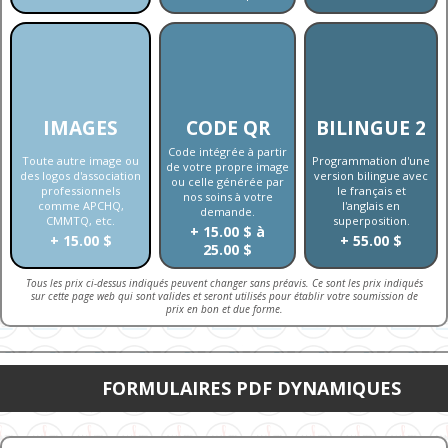
IMAGES
CODE QR
BILINGUE 2
Code intégrée à partir
Toute autre image ou
Programmation d'une
de votre propre image
des logos d'association
version bilingue avec
ou celle générée par
professionnels
le français et
nos soins à votre
comme APCHQ,
l'anglais en
demande.
CMMTQ, etc.
superposition.
+ 15.00 $ à
+ 15.00 $
+ 55.00 $
25.00 $
Tous les prix ci-dessus indiqués peuvent changer sans préavis. Ce sont les prix indiqués
sur cette page web qui sont valides et seront utilisés pour établir votre soumission de
prix en bon et due forme.
FORMULAIRES PDF DYNAMIQUES