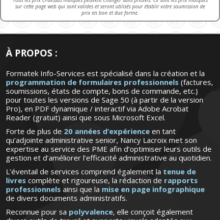
Tous les prix ci-dessus indiqués peuvent changer sans préavis. Ce sont les prix indiqués
sur cette page web qui sont valides et seront utilisés pour établir votre soumission de
prix en bon et due forme.
À PROPOS :
Formatek Info-Services est spécialisé dans la création et la
programmation de formulaires professionnels
(factures,
soumissions, états de compte, bons de commande, etc.)
pour toutes les versions de Sage 50 (à partir de la version
Pro), en PDF dynamique / interactif via Adobe Acrobat
Reader (gratuit) ainsi que sous Microsoft Excel.
Forte de plus de
20 années d’expérience
en tant
qu’adjointe administrative senior, Nancy Lacroix met son
expertise au service des PME afin d’optimiser leurs outils de
gestion et d’améliorer l’efficacité administrative au quotidien.
L’éventail de services comprend également la
tenue de
livres
complète et rigoureuse, la rédaction de
rapports
professionnels
ainsi que la
mise en page infographique
de divers documents administratifs.
Reconnue pour sa
polyvalence
, elle conçoit également