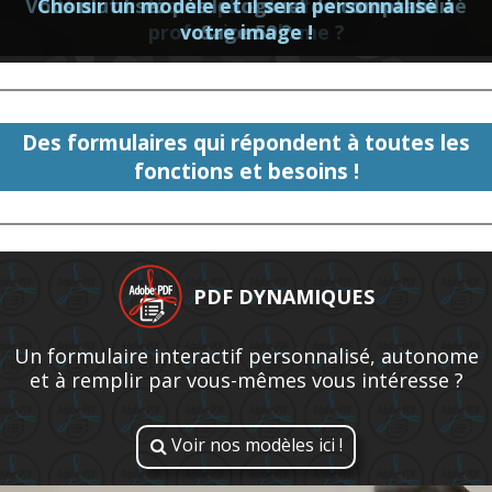
Vous n'utilisez pas le logiciel de comptabilité
Choisir un modèle et il sera personnalisé à
Vous ne désirez plus des factures sans
professionnalisme ?
votre image !
Sage 50 ?
Des formulaires qui répondent à toutes les
fonctions et besoins !
PDF DYNAMIQUES
Un formulaire interactif personnalisé, autonome
et à remplir par vous-mêmes vous intéresse ?
Voir nos modèles ici !
