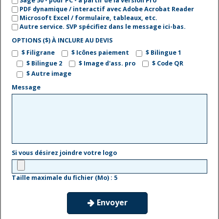
Sage 50 - pour PC - à partir de la version Pro
PDF dynamique / interactif avec Adobe Acrobat Reader
Microsoft Excel / formulaire, tableaux, etc.
Autre service. SVP spécifiez dans le message ici-bas.
OPTIONS ($) À INCLURE AU DEVIS
$ Filigrane
$ Icônes paiement
$ Bilingue 1
$ Bilingue 2
$ Image d'ass. pro
$ Code QR
$ Autre image
Message
Si vous désirez joindre votre logo
Taille maximale du fichier (Mo) : 5
Envoyer
