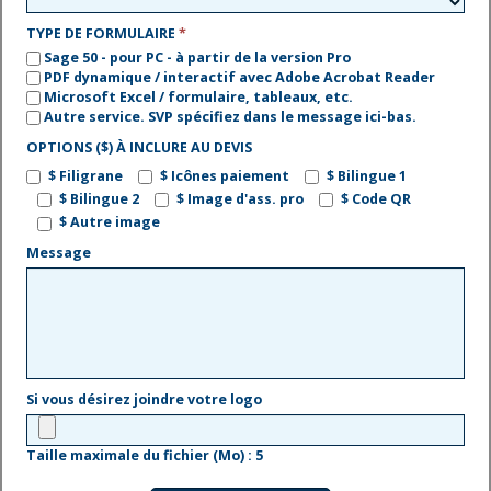
TYPE DE FORMULAIRE
*
Sage 50 - pour PC - à partir de la version Pro
PDF dynamique / interactif avec Adobe Acrobat Reader
Microsoft Excel / formulaire, tableaux, etc.
Autre service. SVP spécifiez dans le message ici-bas.
OPTIONS ($) À INCLURE AU DEVIS
$ Filigrane
$ Icônes paiement
$ Bilingue 1
$ Bilingue 2
$ Image d'ass. pro
$ Code QR
$ Autre image
Message
Si vous désirez joindre votre logo
Taille maximale du fichier (Mo) : 5