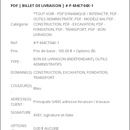
PDF | BILLET DE LIVRAISON | # P-M4CT04X-1
*TOUT VOIR - PDF DYNAMIQUE / INTERACTIF, PDF -
OUTILS ADMINISTRATIF, PDF - MODÈLE M4, PDF -
Catégorie:
CONSTRUCTION, PDF - EXCAVATION, PDF -
FONDATION, PDF - TRANSPORT, PDF - BON
LIVRAISON
Ref:
# P-M4CT04X-1
Prix:
Prix de base : 165.00 $ + Options ($)
BON DE LIVRAISON (INDÉPENDANT), OUTILS
TYPE :
ADMINISTRATIFS
DOMAINE(S)
CONSTRUCTION, EXCAVATION, FONDATION,
:
TRANSPORT
COULEUR(S)
Bleu
:
ADRESSE(S)
Principale SANS adresse livraison / travaux
CLIENT :
SIGNATURE
AVEC signature et date
:
OPTIONS
0.00 $ AUCUNE