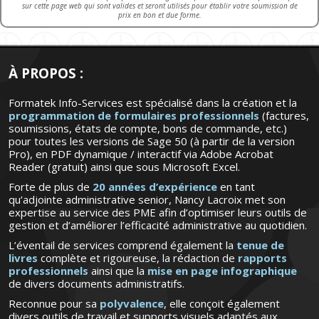
sur cette page web qui sont valides et seront utilisés pour établir votre soumission de
prix en bon et due forme.
À PROPOS :
Formatek Info-Services est spécialisé dans la création et la
programmation de formulaires professionnels
(factures,
soumissions, états de compte, bons de commande, etc.)
pour toutes les versions de Sage 50 (à partir de la version
Pro), en PDF dynamique / interactif via Adobe Acrobat
Reader (gratuit) ainsi que sous Microsoft Excel.
Forte de plus de
20 années d’expérience
en tant
qu’adjointe administrative senior, Nancy Lacroix met son
expertise au service des PME afin d’optimiser leurs outils de
gestion et d’améliorer l’efficacité administrative au quotidien.
L’éventail de services comprend également la
tenue de
livres
complète et rigoureuse, la rédaction de
rapports
professionnels
ainsi que la
mise en page infographique
de divers documents administratifs.
Reconnue pour sa
polyvalence
, elle conçoit également
divers outils de travail et supports visuels adaptés aux