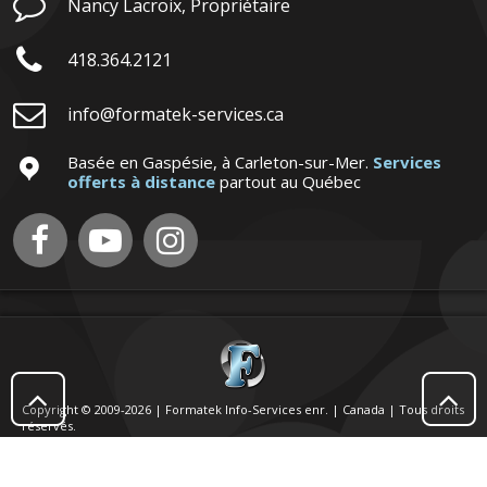

Nancy Lacroix, Propriétaire

418.364.2121

info@formatek-services.ca
Basée en Gaspésie, à Carleton-sur-Mer.
Services

offerts à distance
partout au Québec





Copyright © 2009-2026 | Formatek Info-Services enr. | Canada | Tous droits
réservés.