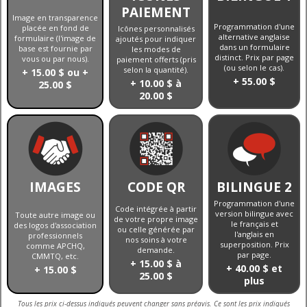
PAIEMENT
Image en transparence
Programmation d'une
placée en fond de
Icônes personnalisés
alternative anglaise
formulaire (l'image de
ajoutés pour indiquer
dans un formulaire
base est fournie par
les modes de
distinct. Prix par page
vous ou par nous).
paiement offerts (pris
(ou selon le cas).
selon la quantité).
+ 15.00 $ ou +
+ 55.00 $
+ 10.00 $ à
25.00 $
20.00 $
IMAGES
CODE QR
BILINGUE 2
Programmation d'une
Code intégrée à partir
version bilingue avec
Toute autre image ou
de votre propre image
le français et
des logos d'association
ou celle générée par
l'anglais en
professionnels
nos soins à votre
superposition. Prix
comme APCHQ,
demande.
par page.
CMMTQ, etc.
+ 15.00 $ à
+ 40.00 $ et
+ 15.00 $
25.00 $
plus
Tous les prix ci-dessus indiqués peuvent changer sans préavis. Ce sont les prix indiqués