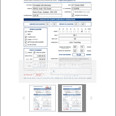
P-M4CT04X-2-BILLET-
LIVRAISON-PDF-
DYNAMIQUE-INTERACTIF