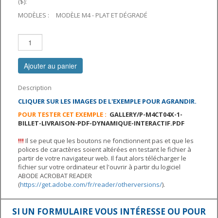
($):
MODÈLES :
MODÈLE M4 - PLAT ET DÉGRADÉ
Ajouter au panier
Description
CLIQUER SUR LES IMAGES DE L'EXEMPLE POUR AGRANDIR.
POUR TESTER CET EXEMPLE :
GALLERY/P-M4CT04X-1-
BILLET-LIVRAISON-PDF-DYNAMIQUE-INTERACTIF.PDF
!!
!
Il se peut que les boutons ne fonctionnent pas et que les
polices de caractères soient altérées en testant le fichier à
partir de votre navigateur web. Il faut alors télécharger le
fichier sur votre ordinateur et l'ouvrir à partir du logiciel
ABODE ACROBAT READER
(
https://get.adobe.com/fr/reader/otherversions/
).
SI UN FORMULAIRE VOUS INTÉRESSE OU POUR